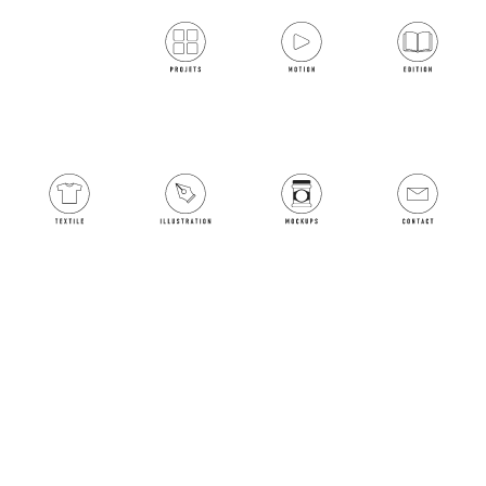
Ptipiton est un food truck qui apporte les saveurs
authentiques de l’île de La Réunion directement à votre porte.
Spécialisé dans la cuisine réunionnaise, ce camion itinérant
propose une variété de plats traditionnels, tels que les