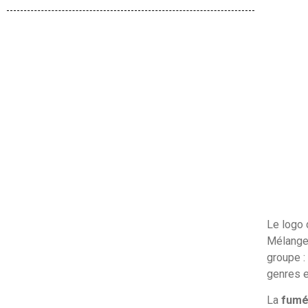
Le logo 
Mélangea
groupe : 
genres e
La
fum