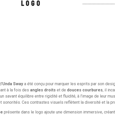
logo
d’
Unda Sway
a été conçu pour marquer les esprits par son design 
nt à la fois des
angles droits
et de
douces courbures
, il in
un savant équilibre entre rigidité et fluidité, à l’image de leur m
t sonorités. Ces contrastes visuels reflètent la diversité et la p
ée
présente dans le logo ajoute une dimension immersive, créan