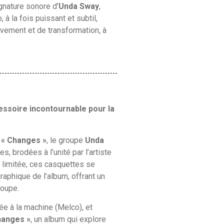
gnature sonore d’
Unda Sway
,
 à la fois puissant et subtil,
vement et de transformation, à
essoire incontournable pour la
m
« Changes »
, le groupe
Unda
, brodées à l’unité par l’artiste
 limitée, ces casquettes se
graphique de l’album, offrant un
roupe.
e à la machine (Melco), et
hanges »
, un album qui explore